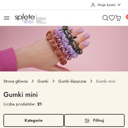
Moje konto
Przejdź do treści głównej
Przejdź do wyszukiwarki
Przejdź do moje konto
Przejdź do menu głównego
Przejdź do stopki
Strona główna
Gumki
Gumki klasyczne
Gumki mini
Gumki mini
Liczba produktów:
21
Kategorie
Filtruj