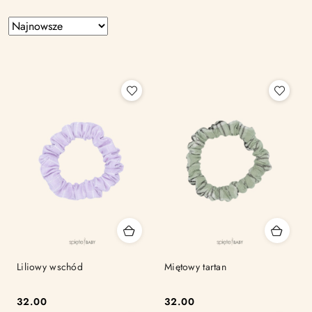
Zastosowano
Sortuj
według
sortowanie:
Najnowsze.
Liliowy wschód
Miętowy tartan
32.00
32.00
Cena:
Cena: