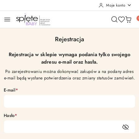
Moje konto
Przejdź do treści głównej
Przejdź do wyszukiwarki
Przejdź do moje konto
Przejdź do menu głównego
Przejdź do stopki
Rejestracja
Rejestracja w sklepie wymaga podania tylko swojego
adresu e-mail oraz hasła.
Po zarejestrowaniu można dokonywać zakupów a na podany adres
e-mail będą wysłane potwierdzenia oraz zmiany statusów zamówień.
E-mail
*
Hasło
*