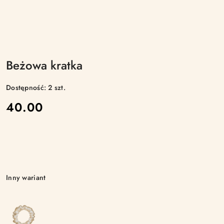
Beżowa kratka
Dostępność:
2
szt.
cena:
40.00
Wariant
Inny wariant