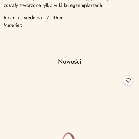
zostały stworzone tylko w kilku egzemplarzach.
Rozmiar: średnica +/- 10cm
Materiał:
Produkty
Nowości
Pomiń karuzelę produktów
o
statusie: