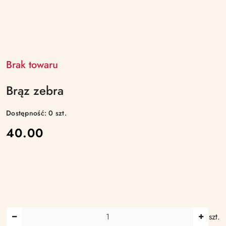
Brak towaru
Brąz zebra
Dostępność:
0
szt.
cena:
40.00
Ilość
szt.