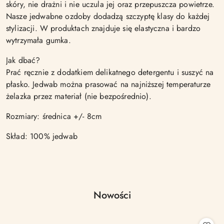
skóry, nie drażni i nie uczula jej oraz przepuszcza powietrze.
Nasze jedwabne ozdoby dodadzą szczyptę klasy do każdej
stylizacji. W produktach znajduje się elastyczna i bardzo
wytrzymała gumka.
Jak dbać?
Prać ręcznie z dodatkiem delikatnego detergentu i suszyć na
płasko. Jedwab można prasować na najniższej temperaturze
żelazka przez materiał (nie bezpośrednio).
Rozmiary: średnica +/- 8cm
Skład: 100% jedwab
Produkty
Nowości
Pomiń karuzelę produktów
o
statusie: