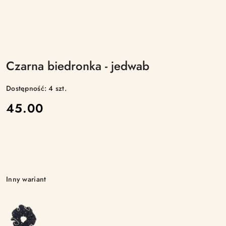
Czarna biedronka - jedwab
Dostępność:
4
szt.
cena:
45.00
Wariant
Inny wariant