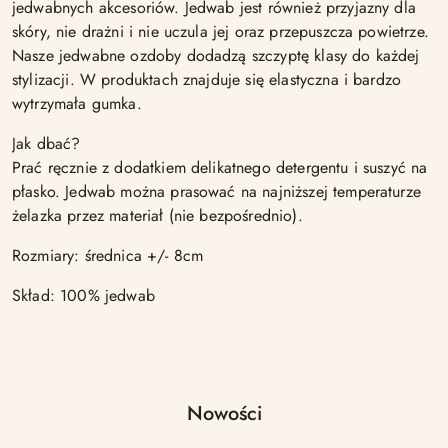
jedwabnych akcesoriów. Jedwab jest również przyjazny dla
skóry, nie drażni i nie uczula jej oraz przepuszcza powietrze.
Nasze jedwabne ozdoby dodadzą szczyptę klasy do każdej
stylizacji. W produktach znajduje się elastyczna i bardzo
wytrzymała gumka.
Jak dbać?
Prać ręcznie z dodatkiem delikatnego detergentu i suszyć na
płasko. Jedwab można prasować na najniższej temperaturze
żelazka przez materiał (nie bezpośrednio).
Rozmiary: średnica +/- 8cm
Skład: 100% jedwab
Produkty
Nowości
Pomiń karuzelę produktów
o