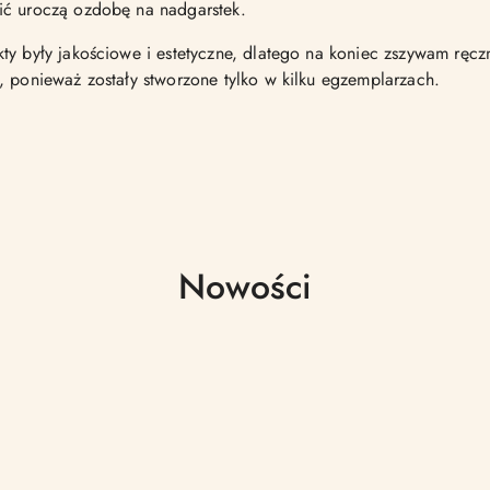
ić uroczą ozdobę na nadgarstek.
ty były jakościowe i estetyczne, dlatego na koniec zszywam ręc
, ponieważ zostały stworzone tylko w kilku egzemplarzach.
Produkty
Nowości
o
statusie: