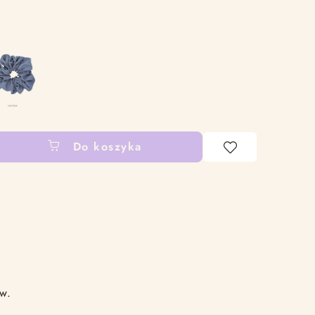
Do koszyka
ów.