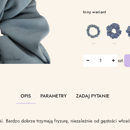
Wariant
Inny wariant
Ilość
szt.
Dostępność
i
OPIS
PARAMETRY
ZADAJ PYTANIE
dostawa
ki. Bardzo dobrze trzymają fryzurę, niezależnie od gęstości włos